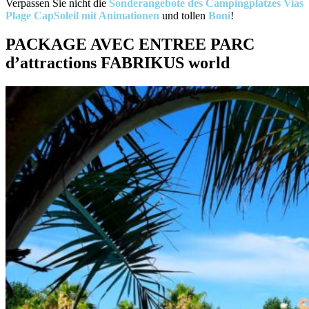
Verpassen Sie nicht die
Sonderangebote des Campingplatzes Vias
Plage CapSoleil mit Animationen
und tollen
Boni
!
PACKAGE AVEC ENTREE PARC
d’attractions FABRIKUS world